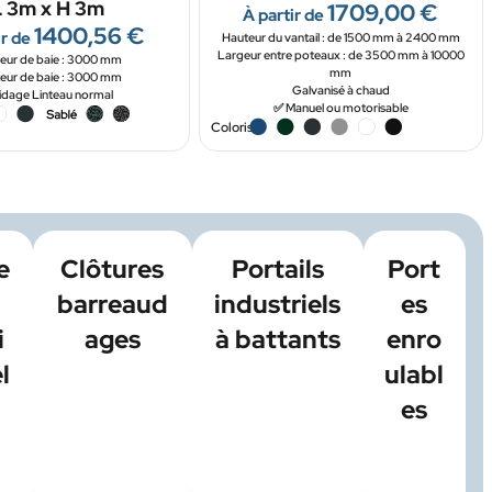
L 3m x H 3m
1709,00
€
À partir de
1400,56
€
ir de
Hauteur du vantail : de 1500 mm à 2400 mm
Largeur entre poteaux : de 3500 mm à 10000
eur de baie : 3000 mm
mm
eur de baie : 3000 mm
Galvanisé à chaud
dage Linteau normal
✅ Manuel ou motorisable
Coloris
e
Clôtures
Portails
Port
barreaud
industriels
es
i
ages
à battants
enro
l
ulabl
es