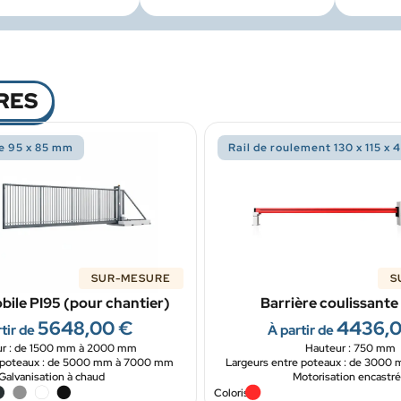
RES
e 95 x 85 mm
Rail de roulement 130 x 115 x
SUR-MESURE
S
bile PI95 (pour chantier)
Barrière coulissante 
5648,00
€
4436,
tir de
À partir de
r : de 1500 mm à 2000 mm
Hauteur : 750 mm
e poteaux : de 5000 mm à 7000 mm
Largeurs entre poteaux : de 300
Galvanisation à chaud
Motorisation encastr
Coloris