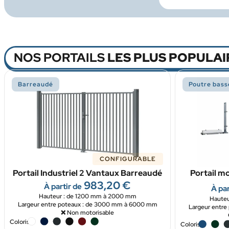
NOS PORTAILS
LES PLUS POPULAI
Barreaudé
Poutre bass
CONFIGURABLE
Portail Industriel 2 Vantaux Barreaudé
Portail mo
983,20
€
À partir de
À par
Hauteur : de 1200 mm à 2000 mm
Hauteu
Largeur entre poteaux : de 3000 mm à 6000 mm
Largeur entr
❌ Non motorisable
Coloris
Coloris