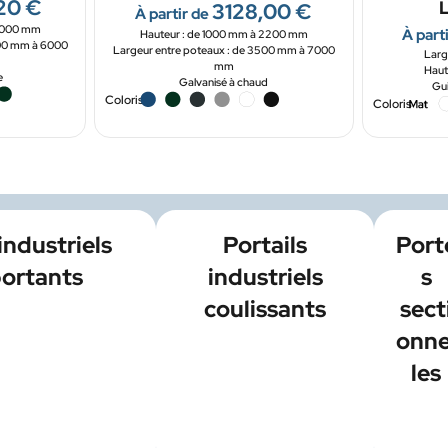
20
€
3128,00
€
À partir de
 2000 mm
À part
Hauteur : de 1000 mm à 2200 mm
000 mm à 6000
Largeur entre poteaux : de 3500 mm à 7000
Larg
mm
Haut
e
Galvanisé à chaud
Gui
Coloris
Coloris
industriels
Portails
Port
ortants
industriels
s
coulissants
sect
onne
les