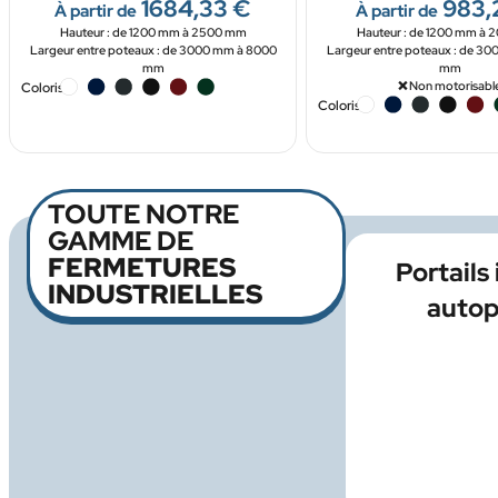
1684,33
€
983,
À partir de
À partir de
Hauteur : de 1200 mm à 2500 mm
Hauteur : de 1200 mm à
Largeur entre poteaux : de 3000 mm à 8000
Largeur entre poteaux : de 3
mm
mm
❌ Non motorisabl
Coloris
Coloris
TOUTE NOTRE
GAMME DE
FERMETURES
Portails 
INDUSTRIELLES
autop