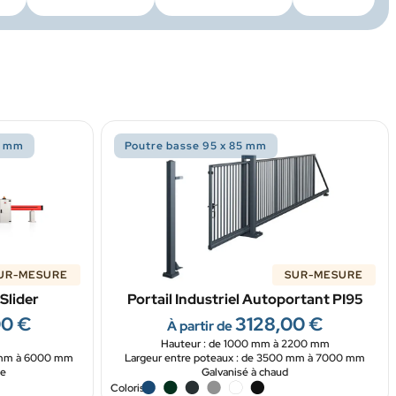
 4 mm
Poutre basse 95 x 85 mm
UR-MESURE
SUR-MESURE
Slider
Portail Industriel Autoportant PI95
00
€
3128,00
€
À partir de
Hauteur : de 1000 mm à 2200 mm
0 mm à 6000 mm
Largeur entre poteaux : de 3500 mm à 7000 mm
ée
Galvanisé à chaud
Coloris