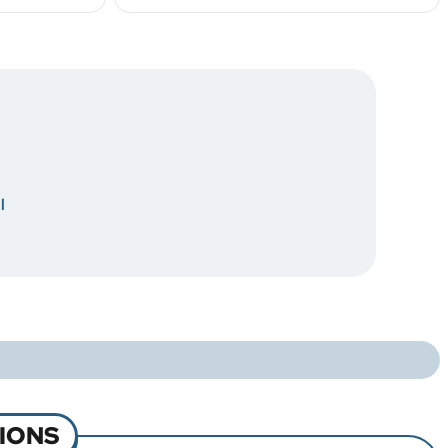
l
IONS