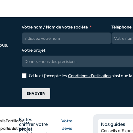
Votre nom / Nom de votre société
Téléphone
ous.
Votre projet
J'ai lu et j'accepte les
Conditions d'utilisation
ainsi que la
ENVOYER
Faites
ails
Portillons
Votre
chiffrer votre
Nos guides
oportants
industriels
devis
projet
Conseils d’Exper