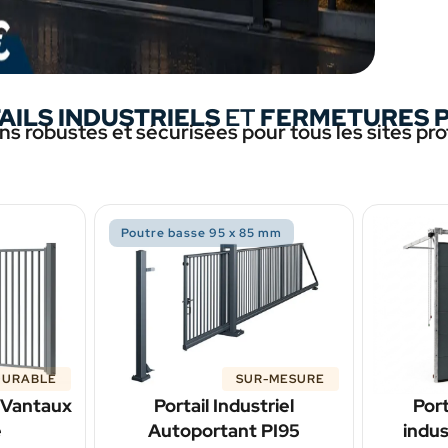
AILS INDUSTRIELS
ET
FERMETURES 
ns robustes et sécurisées pour tous les sites pr
Poutre basse 95 x 85 mm
GURABLE
SUR-MESURE
2 Vantaux
Portail Industriel
Port
é
Autoportant PI95
indus