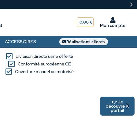
0,00
€
it
Mon compte
ACCESSOIRES
Réalisations clients
Livraison directe usine
offerte
Conformité européenne
CE
Ouverture
manuel ou motorisé
👉 Je
découvre le
portail